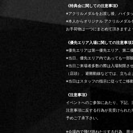
《特典会に関しての注意事項》
※アクリルメダルをお渡し後、ハイタ
※本人からオリジナル アクリルメダ
お手荷物は一つにまとめて頂きますよ
《優先エリア入場に関しての注意事項
※優先エリアは第一優先エリア、第二
※当日、優先エリア内であっても一部
※当日ご来場者多数の際は入場制限さ
（店頭）、避難動線などでは、立ち止
※当日はスタッフの指示に従ってご移
《注意事項》
イベントへのご参加にあたり、下記、
注意事項に反する行為が見受けられた
予めご了承下さい。
※会場内で飛び跳ねたりする行為、周