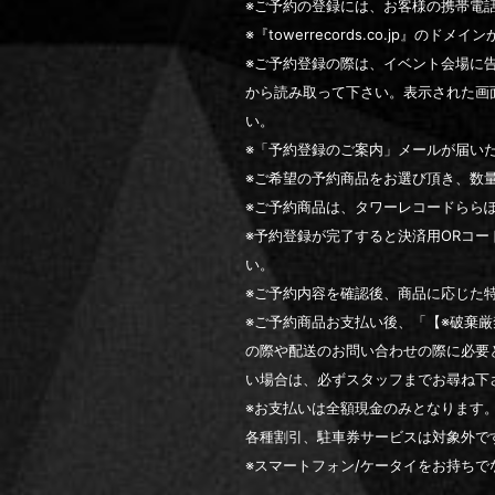
※ご予約の登録には、お客様の携帯電
※『towerrecords.co.jp
※ご予約登録の際は、イベント会場に告
から読み取って下さい。表示された画
い。
※「予約登録のご案内」メールが届い
※ご希望の予約商品をお選び頂き、数
※ご予約商品は、タワーレコードららぽー
※予約登録が完了すると決済用ORコ
い。
※ご予約内容を確認後、商品に応じた
※ご予約商品お支払い後、「【※破棄
の際や配送のお問い合わせの際に必要
い場合は、必ずスタッフまでお尋ね下
※お支払いは全額現金のみとなります
各種割引、駐車券サービスは対象外で
※スマートフォン/ケータイをお持ち