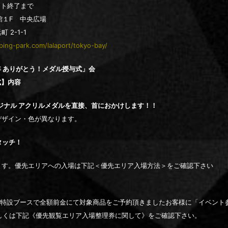
ベント終了まで
北館１F 中央広場
 2-1-1
ping-park.com/lalaport/tokyo-bay/
年 ありがとう！メダル授与式」会
式】内容
ジナル アクリルメダルを直接、首におかけします！！
デザイン・色が異なります。
タッチ！
ます。優先エリアへの入場は下記＜優先エリア入場方法＞をご確認下さい
売特設ブースで全額前金にて対象商品をご予約頂きましたお客様に「イベント
詳しくは下記《優先観覧エリア入場整理券に関して》をご確認下さい。