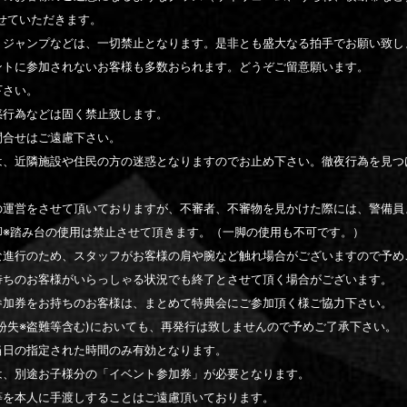
せていただきます。
、ジャンプなどは、一切禁止となります。是非とも盛大なる拍手でお願い致し
ントに参加されないお客様も多数おられます。どうぞご留意願います。
下さい。
惑行為などは固く禁止致します。
問合せはご遠慮下さい。
は、近隣施設や住民の方の迷惑となりますのでお止め下さい。徹夜行為を見つ
の運営をさせて頂いておりますが、不審者、不審物を見かけた際には、警備員
脚※踏み台の使用は禁止させて頂きます。（一脚の使用も不可です。）
な進行のため、スタッフがお客様の肩や腕など触れ場合がございますので予め
待ちのお客様がいらっしゃる状況でも終了とさせて頂く場合がございます。
参加券をお持ちのお客様は、まとめて特典会にご参加頂く様ご協力下さい。
紛失※盗難等含む)においても、再発行は致しませんので予めご了承下さい。
当日の指定された時間のみ有効となります。
は、別途お子様分の「イベント参加券」が必要となります。
等を本人に手渡しすることはご遠慮頂いております。