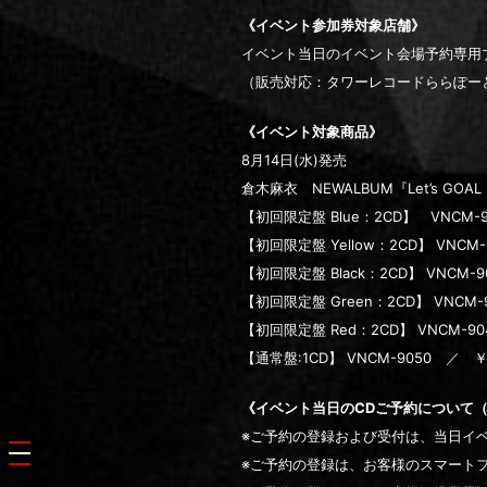
《イベント参加券対象店舗》
イベント当日のイベント会場予約専用
（販売対応：タワーレコードららぽーとT
《イベント対象商品》
8月14日(水)発売
倉木麻衣 NEWALBUM『Let’s G
【初回限定盤 Blue：2CD】 VNCM-9
【初回限定盤 Yellow：2CD】 VNCM-
【初回限定盤 Black：2CD】 VNCM-9
【初回限定盤 Green：2CD】 VNCM-9
【初回限定盤 Red：2CD】 VNCM-90
【通常盤:1CD】 VNCM-9050 ／ ￥3
《イベント当日のCDご予約について
※ご予約の登録および受付は、当日イ
toggle navigation
※ご予約の登録は、お客様のスマートフ