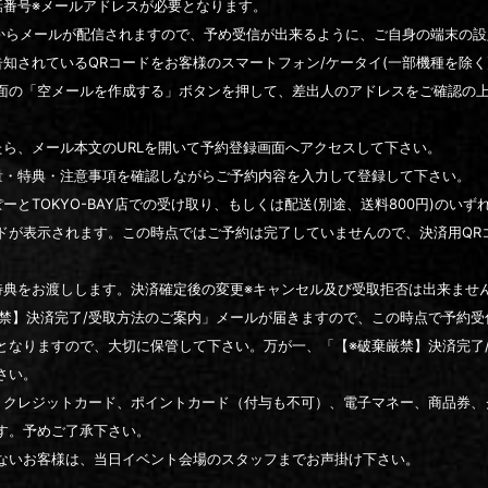
話番号※メールアドレスが必要となります。
』のドメインからメールが配信されますので、予め受信が出来るように、ご自身の端末
知されているQRコードをお客様のスマートフォン/ケータイ(一部機種を除く
面の「空メールを作成する」ボタンを押して、差出人のアドレスをご確認の
たら、メール本文のURLを開いて予約登録画面へアクセスして下さい。
量・特典・注意事項を確認しながらご予約内容を入力して登録して下さい。
とTOKYO-BAY店での受け取り、もしくは配送(別途、送料800円)のい
ードが表示されます。この時点ではご予約は完了していませんので、決済用QR
特典をお渡しします。決済確定後の変更※キャンセル及び受取拒否は出来ませ
厳禁】決済完了/受取方法のご案内」メールが届きますので、この時点で予約
となりますので、大切に保管して下さい。万が一、「【※破棄厳禁】決済完了
さい。
。クレジットカード、ポイントカード（付与も不可）、電子マネー、商品券、
す。予めご了承下さい。
でないお客様は、当日イベント会場のスタッフまでお声掛け下さい。