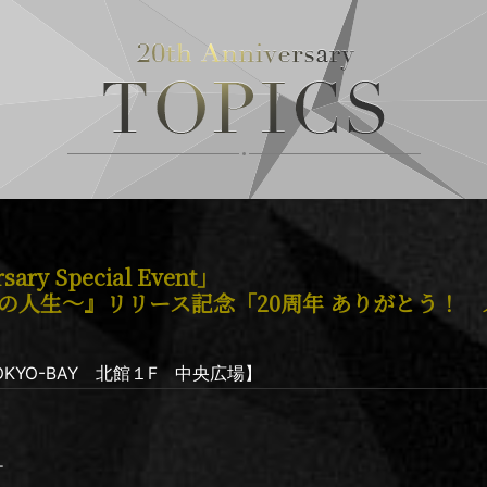
ary Special Event」
薔薇色の人生～』リリース記念「20周年 ありがとう！
KYO-BAY 北館１F 中央広場】
T