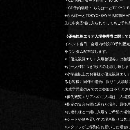
・CD予約スタート時間： 10:00 ～
・CD予約場所： ららぽーとTOKYO-
※ららぽーとTOKYO-BAY開店時間
先に中央広場に入られましてもご予約
《優先観覧エリア入場整理券に関して
イベント当日、会場内特設CD予約販
をランダム配布致します。
※「優先観覧エリア入場整理券」は整
※お一人様につき1枚のみお渡し致し
※小学生以上のお客様が優先観覧エリ
るお客様に同伴の場合に限りご入場頂
未就学児童のみでのご参加は不可とさ
※優先観覧エリアへのご入場は、入場
※指定の集合時間に遅れた場合、最後
※お連れ様と一緒に入場をご希望の場
※シートや物を置いての場所取りは禁
※スタッフがご移動をお願いした場合