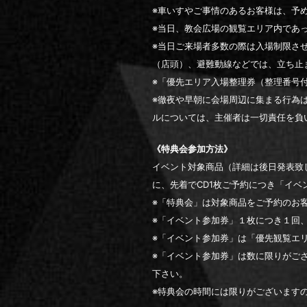
※車いすやご事情のあるお客様は、予
※当日、教会広場の観覧エリア内であ
※当日ご来場者多数の際は入場制限さ
（店頭）、避難動線などでは、立ち止
※「優先エリア入場整理券（整理番号
※徹夜や早朝に会場周辺に集まる行為
ルについては、主催者は一切責任を負
《特典会参加方法》
イベント対象商品（詳細は後日発表致し
に、先着でCD1枚ご予約につき「イベ
※「特典会」は対象商品をご予約のお客
※「イベント参加券」１枚につき１回
※「イベント参加券」は「優先観覧エ
※「イベント参加券」は数に限りがご
下さい。
※特典会の時間には限りがございます