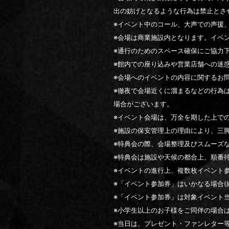
出の妨げとなるような行為は禁止とさ
※イベント中のコール、大声での声援
※会場は商業施設内となります。イベ
※通行のためのスペース確保にご協力
※館内での座り込みや営業店舗への迷
※会場へのイベントの内容に関するお
※徹夜で会場近くに溜まるなどの行為
場合がございます。
※イベント会場は、万全を期した上で
※施設の保安管理上の理由により、三
※特典会の際、会場整理及びスムーズ
※特典会は施設や天候の都合上、順番
※イベントの進行上、複数枚イベント
※「イベント参加券」はいかなる場合(
※「イベント参加券」は対象イベント
※小学生以上のお子様をご同伴の場合
※当日は、プレゼント・ファンレター