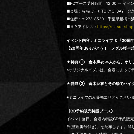
■FCブース受付時間 12:00 ～ イ
■会場：ららぽーとTOKYO-BAY 
■住所：〒273-8530 千葉県船橋市浜町
■ＨＰアドレス：
https://mitsui-shop
イベント内容：ミニライブ ＆「20周
【20周年 ありがとう！ メダル授与
★特典 ① 倉木麻衣 本人から、オリ
※オリジナルメダルは、会場によって
★特典 ② 倉木麻衣とその場でハイ
※ミニライブのみ優先エリアがござい
《CD予約販売特設ブース》
イベント当日、会場内特設CD予約販
券(整理番号付き)」を配布します。