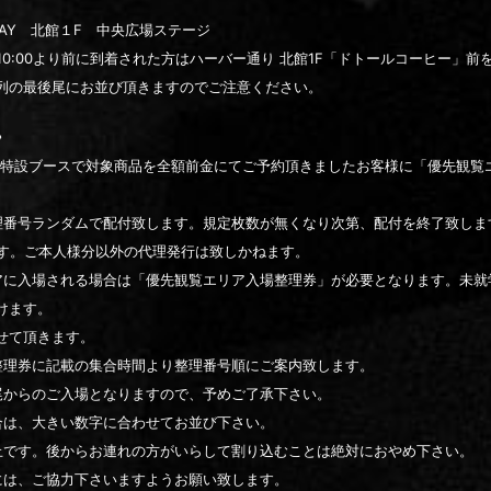
BAY 北館１F 中央広場ステージ
AM10:00より前に到着された方はハーバー通り 北館1F「ドトールコーヒー
列の最後尾にお並び頂きますのでご注意ください。
》
売特設ブースで対象商品を全額前金にてご予約頂きましたお客様に「優先観覧
理番号ランダムで配付致します。規定枚数が無くなり次第、配付を終了致しま
ます。ご本人様分以外の代理発行は致しかねます。
アに入場される場合は「優先観覧エリア入場整理券」が必要となります。未就
けます。
せて頂きます。
整理券に記載の集合時間より整理番号順にご案内致します。
尾からのご入場となりますので、予めご了承下さい。
合は、大きい数字に合わせてお並び下さい。
止です。後からお連れの方がいらして割り込むことは絶対におやめ下さい。
には、ご協力下さいますようお願い致します。