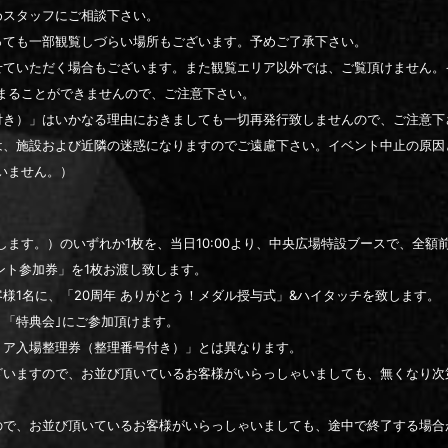
めスタッフにご相談下さい。
っても一部観覧しづらい場所もございます。予めご了承下さい。
せていただく場合もございます。また観覧エリア以外では、ご覧頂けません。
まることができませんので、ご注意下さい。
付き）」はいかなる理由におきましても一切再発行致しませんので、ご注意下
は、施設および近隣の迷惑になりますのでご遠慮下さい。イベント中止の原因
いません。）
ます。）のいずれか1枚を、当日10:00より、中央広場特設ブースで、全額
ント参加券」を1枚お渡し致します。
様1名に、「20周年 ありがとう！メダル授与式」&ハイタッチを致します。
、「特典会｣にご参加頂けます。
リア入場整理券（整理番号付き）」とは異なります。
ざいますので、お並び頂いているお客様がいらっしゃいましても、無くなり次
ので、お並び頂いているお客様がいらっしゃいましても、途中で終了する場合