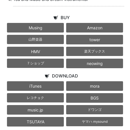
BUY
Musing
Amazon
tower
山野楽器
HMV
楽天ブックス
neowing
７ショップ
DOWNLOAD
iTunes
mora
BGS
レコチョク
music.jp
ドワンゴ
TSUTAYA
ヤマハ mysound