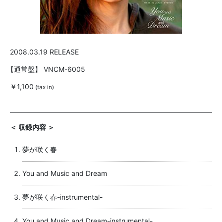
2008.03.19 RELEASE
【通常盤】
VNCM-6005
￥1,100
(tax in)
＜ 収録内容 ＞
夢が咲く春
You and Music and Dream
夢が咲く春-instrumental-
You and Music and Dream-instrumental-