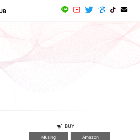
UB
BUY
Musing
Amazon