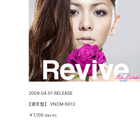
2009.04.01 RELEASE
【通常盤】
VNCM-6012
￥1,100
(tax in)