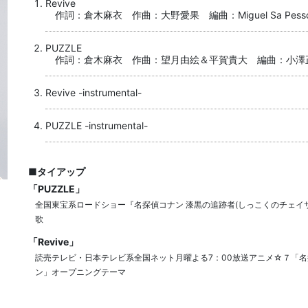
Revive
作詞：倉木麻衣 作曲：大野愛果 編曲：Miguel Sa Pess
PUZZLE
作詞：倉木麻衣 作曲：望月由絵＆平賀貴大 編曲：小澤
Revive -instrumental-
PUZZLE -instrumental-
■タイアップ
「PUZZLE」
全国東宝系ロードショー『名探偵コナン 漆黒の追跡者(しっこくのチェイ
歌
「Revive」
読売テレビ・日本テレビ系全国ネット月曜よる7：00放送アニメ☆７「名
ン」オープニングテーマ