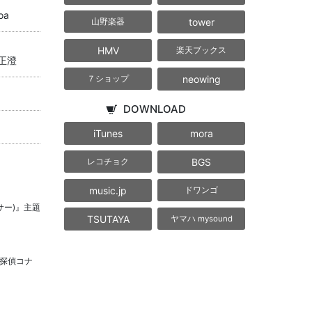
oa
tower
山野楽器
HMV
楽天ブックス
正澄
neowing
７ショップ
DOWNLOAD
iTunes
mora
BGS
レコチョク
music.jp
ドワンゴ
サー)』主題
TSUTAYA
ヤマハ mysound
探偵コナ