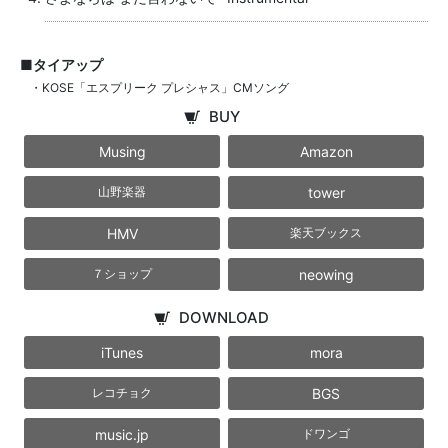
■タイアップ
・KOSE「エスプリーク プレシャス」CMソング
BUY
Musing
Amazon
tower
山野楽器
HMV
楽天ブックス
neowing
７ショップ
DOWNLOAD
iTunes
mora
BGS
レコチョク
music.jp
ドワンゴ