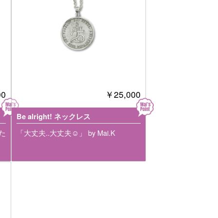
00
￥25,000
Be alright! ネックレス
た
「大丈夫..大丈夫☺︎」 by Mai.K