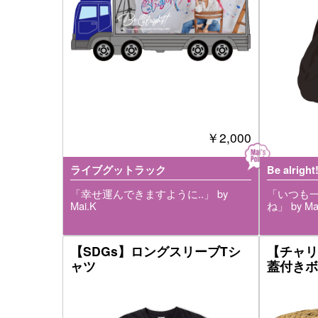
￥2,000
ライブグットラック
Be alright
「幸せ運んできますように..」 by
「いつも一
Mai.K
ね」 by Ma
【SDGs】ロングスリーブTシ
【チャリ
ャツ
蓋付きボ