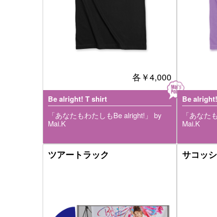
各
￥4,000
Be alright! T shirt
Be alright!
「あなたもわたしもBe alright!」 by
「あなたもわた
Mai.K
Mai.K
ツアートラック
サコッシ