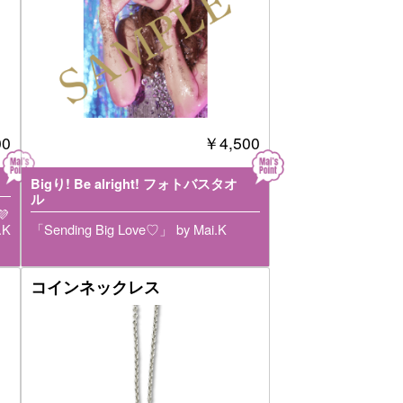
00
￥4,500
Bigり! Be alright! フォトバスタオ
ル
💜
.K
「Sending Big Love♡」 by Mai.K
コインネックレス