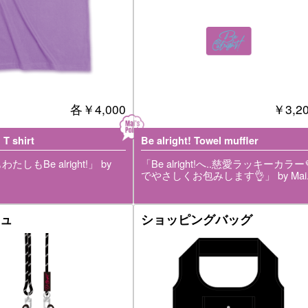
各
￥4,000
￥3,2
 T shirt
Be alright! Towel muffler
しもBe alright!」 by
「Be alright!へ..慈愛ラッキーカラー
でやさしくお包みします👌」 by Mai
ュ
ショッピングバッグ