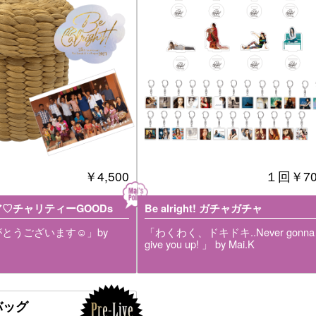
￥4,500
１回
￥70
♡チャリティーGOODs
Be alright! ガチャガチャ
とうございます☺︎」by
「わくわく、ドキドキ..Never gonna
give you up! 」 by Mai.K
バッグ