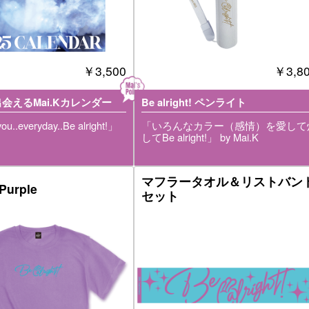
￥3,500
￥3,8
会えるMai.Kカレンダー
Be alright! ペンライト
ou..everyday..Be alright!」
「いろんなカラー（感情）を愛して
してBe alright!」 by Mai.K
マフラータオル＆リストバン
urple
セット