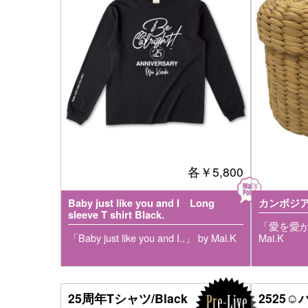
各
￥5,800
Baby just like you and I Long
カンボジア
sleeve T shirt Black.
「愛を愛が
「Baby just like you and I..」 by Mai.K
Mai.K
25周年Tシャツ/Black
2525☺