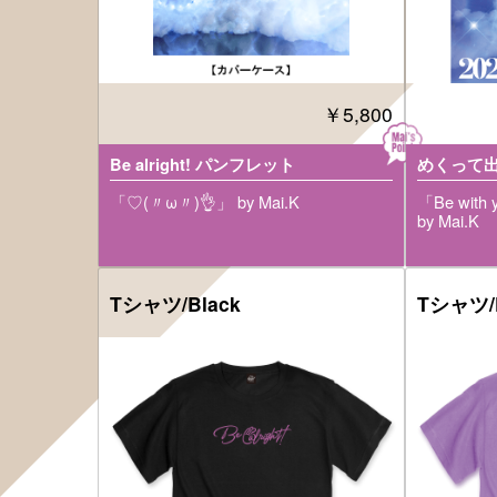
￥5,800
Be alright! パンフレット
めくって出
「♡(〃ω〃)👌」 by Mai.K
「Be with y
by Mai.K
Tシャツ/Black
Tシャツ/P