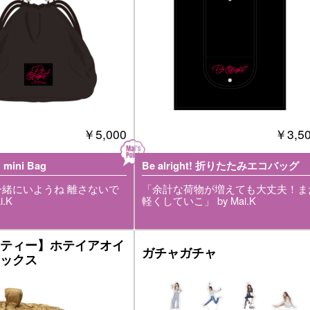
￥5,000
￥3,5
! mini Bag
Be alright! 折りたたみエコバッグ
緒にいようね 離さないで
「余計な荷物が増えても大丈夫！ま
i.K
軽くしていこ」 by Mai.K
ティー】ホテイアオイ
ガチャガチャ
ックス