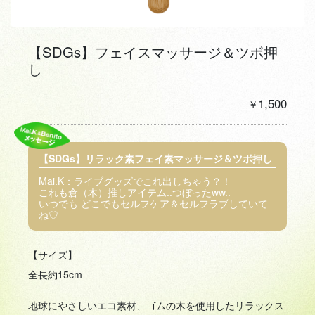
【SDGs】フェイスマッサージ＆ツボ押
し
1,500
￥
【SDGs】リラック素フェイ素マッサージ＆ツボ押し
Mai.K：ライブグッズでこれ出しちゃう？！
これも倉（木）推しアイテム..つぼったww..
いつでも どこでもセルフケア＆セルフラブしていて
ね♡
【サイズ】
全長約15cm
地球にやさしいエコ素材、ゴムの木を使用したリラックス