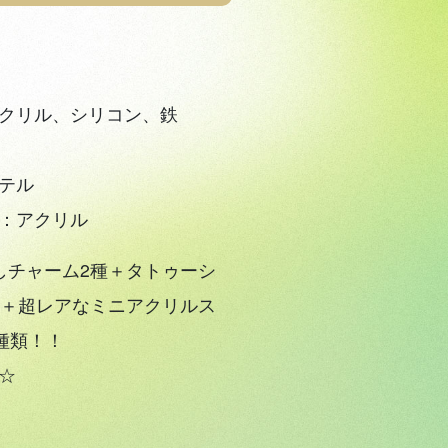
クリル、シリコン、鉄
テル
：アクリル
しチャーム2種＋タトゥーシ
種＋超レアなミニアクリルス
種類！！
☆