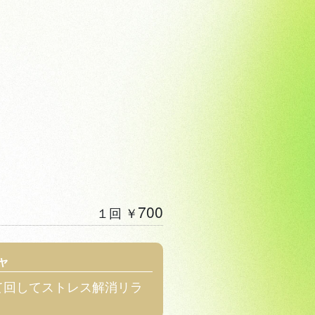
700
１回 ￥
ャ
して回してストレス解消リラ