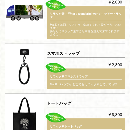
￥2,000
リラック素 ～What a wonderful world～ ツアートラッ
ク
Mai.K：毎回、ツアトラ、集めてくれて愛がとうござい
ます！
あなたにリラック素てきな幸せを運んで来てくれます
ように♡
スマホストラップ
￥2,800
リラック素スマホストラップ
Mai.K：いつでも どこでも リラック素していてね♡
トートバッグ
￥6,800
リラック素トートバッグ