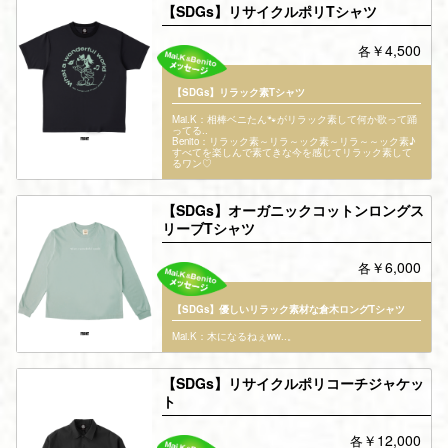
【SDGs】リサイクルポリTシャツ
￥4,500
各
【SDGs】リラック素Tシャツ
Mai.K：相棒ベニたん🐾がリラック素して何か歌って踊
ってる..
Benito：リラック素～リラ～ック素～リラ～～ック素♪
すべてを楽しんで素てきな今を感じてリラック素して
るワン♡
【SDGs】オーガニックコットンロングス
リーブTシャツ
￥6,000
各
【SDGs】優しいリラック素材な倉木ロングTシャツ
Mai.K：木になるねぇww..。
【SDGs】リサイクルポリコーチジャケッ
ト
￥12,000
各