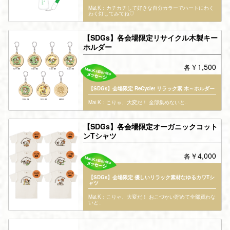
Mai.K：カチカチして好きな自分カラーでハートにわく
わく灯してみてね♡
【SDGs】各会場限定リサイクル木製キー
ホルダー
￥1,500
各
【SDGs】会場限定 ReCycle! リラック素 木～ホルダー
Mai.K：こりゃ、大変だ！ 全部集めないと..
【SDGs】各会場限定オーガニックコット
ンTシャツ
￥4,000
各
【SDGs】会場限定 優しいリラック素材なゆるカワTシ
ャツ
Mai.K：こりゃ、大変だ！ おこづかい貯めて全部買わな
いと..