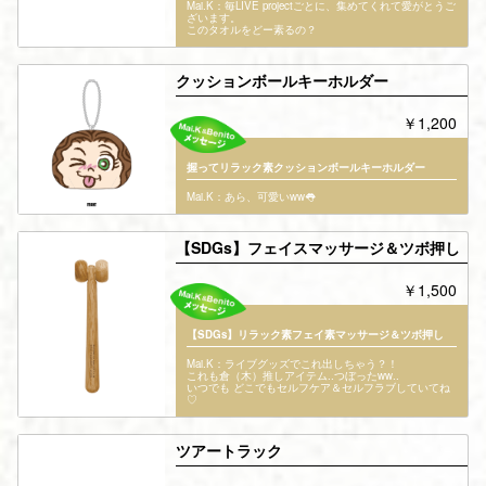
Mai.K：毎LIVE projectごとに、集めてくれて愛がとうご
ざいます。
このタオルをどー素るの？
クッションボールキーホルダー
￥1,200
握ってリラック素クッションボールキーホルダー
Mai.K：あら、可愛いww👅
【SDGs】フェイスマッサージ＆ツボ押し
￥1,500
【SDGs】リラック素フェイ素マッサージ＆ツボ押し
Mai.K：ライブグッズでこれ出しちゃう？！
これも倉（木）推しアイテム..つぼったww..
いつでも どこでもセルフケア＆セルフラブしていてね
♡
ツアートラック