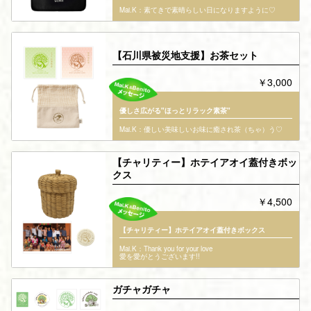
Mai.K：素てきで素晴らしい日になりますように♡
【石川県被災地支援】お茶セット
￥3,000
優しさ広がる"ほっとリラック素茶"
Mai.K：優しい美味しいお味に癒され茶（ちゃ）う♡
【チャリティー】ホテイアオイ蓋付きボッ
クス
￥4,500
【チャリティー】ホテイアオイ蓋付きボックス
Mai.K：Thank you for your love
愛を愛がとうございます!!
ガチャガチャ