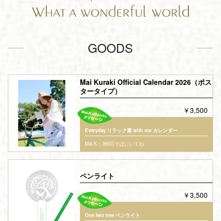
GOODS
Mai Kuraki Official Calendar 2026（ポス
タータイプ）
￥3,500
Everyday リラック素 with me カレンダー
Mai.K：365日そばにいてね
ペンライト
￥3,500
One two tree ペンライト