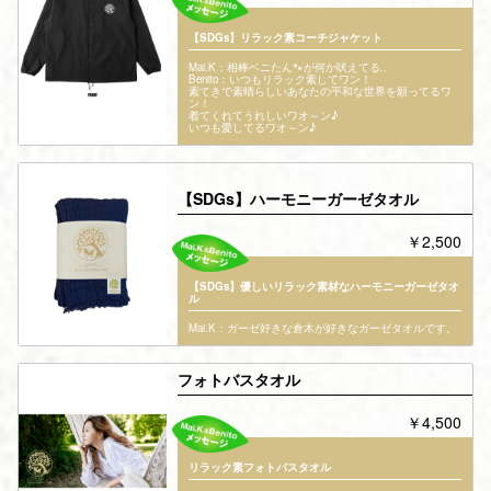
【SDGs】リラック素コーチジャケット
Mai.K：相棒ベニたん🐾が何か吠えてる..
Benito：いつもリラック素してワン！
素てきで素晴らしいあなたの平和な世界を願ってるワ
ン！
着てくれてうれしいワオ～ン♪
いつも愛してるワオ～ン♪
【SDGs】ハーモニーガーゼタオル
￥2,500
【SDGs】優しいリラック素材なハーモニーガーゼタオ
ル
Mai.K：ガーゼ好きな倉木が好きなガーゼタオルです。
フォトバスタオル
￥4,500
リラック素フォトバスタオル