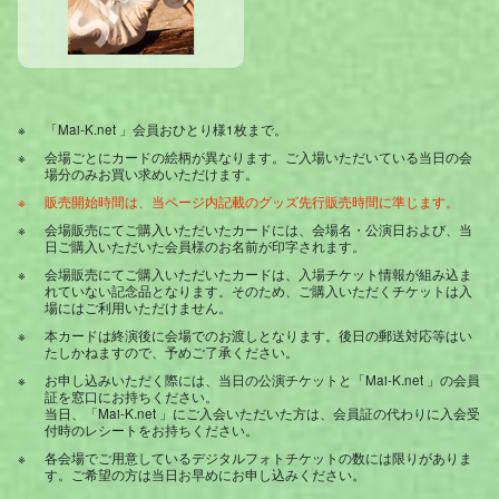
「Mai-K.net 」会員おひとり様1枚まで。
会場ごとにカードの絵柄が異なります。ご入場いただいている当日の会
場分のみお買い求めいただけます。
販売開始時間は、当ページ内記載のグッズ先行販売時間に準じます。
会場販売にてご購入いただいたカードには、会場名・公演日および、当
日ご購入いただいた会員様のお名前が印字されます。
会場販売にてご購入いただいたカードは、入場チケット情報が組み込ま
れていない記念品となります。そのため、ご購入いただくチケットは入
場にはご利用いただけません。
本カードは終演後に会場でのお渡しとなります。後日の郵送対応等はい
たしかねますので、予めご了承ください。
お申し込みいただく際には、当日の公演チケットと「Mai-K.net 」の会員
証を窓口にお持ちください。
当日、「Mai-K.net 」にご入会いただいた方は、会員証の代わりに入会受
付時のレシートをお持ちください。
各会場でご用意しているデジタルフォトチケットの数には限りがありま
す。ご希望の方は当日お早めにお申し込みください。