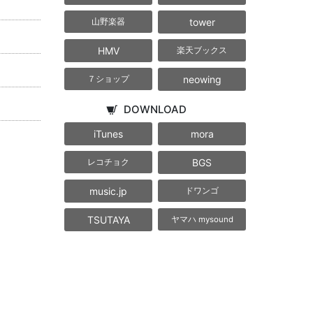
tower
山野楽器
HMV
楽天ブックス
neowing
７ショップ
DOWNLOAD
iTunes
mora
BGS
レコチョク
music.jp
ドワンゴ
TSUTAYA
ヤマハ mysound