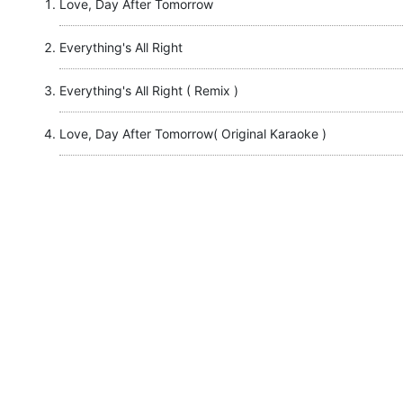
Love, Day After Tomorrow
Everything's All Right
Everything's All Right ( Remix )
Love, Day After Tomorrow( Original Karaoke )