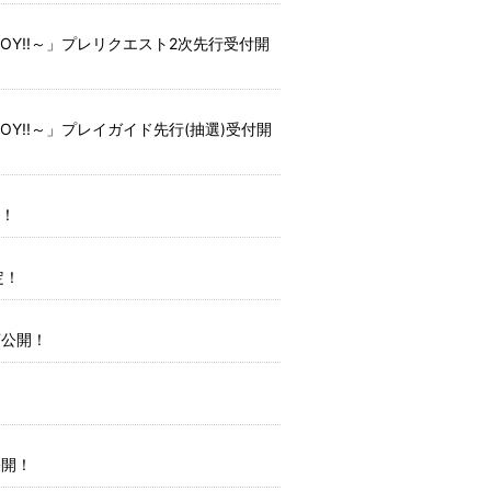
cle of JOY!!～」プレリクエスト2次先行受付開
cle of JOY!!～」プレイガイド先行(抽選)受付開
定！
決定！
OT公開！
公開！