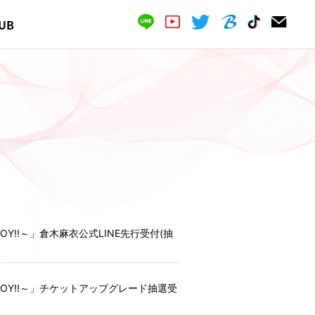
UB
le of JOY!!～」倉木麻衣公式LINE先行受付(抽
rcle of JOY!!～」チケットアップグレード抽選受