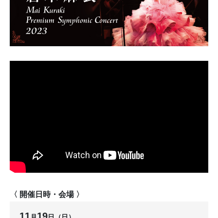
〈 開催日時・会場 〉
11
19
月
日（日）